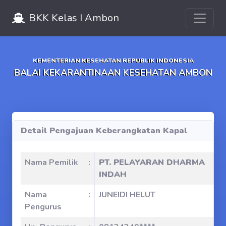
Toggle 
BKK Kelas I Ambon
KEMENTERIAN KESEHATAN REPUBLIK INDONESIA
BALAI KEKARANTINAAN KESEHATAN AMBON
Detail Pengajuan Keberangkatan Kapal
Nama Pemilik
:
PT. PELAYARAN DHARMA
INDAH
Nama
:
JUNEIDI HELUT
Pengurus