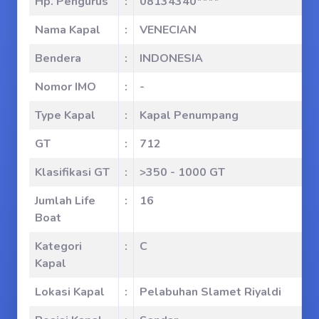
Hp. Pengurus
:
08134340****
Nama Kapal
:
VENECIAN
Bendera
:
INDONESIA
Nomor IMO
:
-
Type Kapal
:
Kapal Penumpang
GT
:
712
Klasifikasi GT
:
>350 - 1000 GT
Jumlah Life
:
16
Boat
Kategori
:
C
Kapal
Lokasi Kapal
:
Pelabuhan Slamet Riyaldi