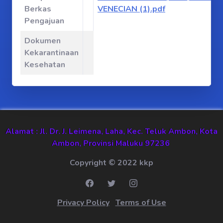
Berkas
VENECIAN (1).pdf
Pengajuan
Dokumen
Kekarantinaan
Kesehatan
Alamat : Jl. Dr. J. Leimena, Laha, Kec. Teluk Ambon, Kota
Ambon, Provinsi Maluku 97236
Copyright © 2022 kkp
Privacy Policy
Terms of Use