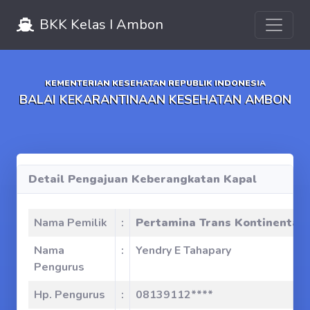
Toggle 
BKK Kelas I Ambon
KEMENTERIAN KESEHATAN REPUBLIK INDONESIA
BALAI KEKARANTINAAN KESEHATAN AMBON
Detail Pengajuan Keberangkatan Kapal
Nama Pemilik
:
Pertamina Trans Kontinental
Nama
:
Yendry E Tahapary
Pengurus
Hp. Pengurus
:
08139112****