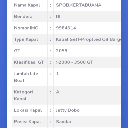
Nama Kapal
:
SPOB.KERTABUANA
Bendera
:
RI
Nomor IMO
:
9984314
Type Kapal
:
Kapal Self-Proplled Oil Barge 
GT
:
2059
Klasifikasi GT
:
>2000 - 3500 GT
Jumlah Life
:
1
Boat
Kategori
:
A
Kapal
Lokasi Kapal
:
Jetty Dobo
Posisi Kapal
:
Sandar