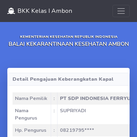
Toggle 
BKK Kelas I Ambon
KEMENTERIAN KESEHATAN REPUBLIK INDONESIA
BALAI KEKARANTINAAN KESEHATAN AMBON
Detail Pengajuan Keberangkatan Kapal
Nama Pemilik
:
PT SDP INDONESIA FERRYU 
Nama
:
SUPRIYADI
Pengurus
Hp. Pengurus
:
08219795****