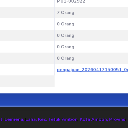
:
M01-002922
:
7 Orang
:
0 Orang
:
0 Orang
:
0 Orang
:
0 Orang
:
pengajuan_20260417150051_0d
r. J. Leimena, Laha, Kec. Teluk Ambon, Kota Ambon, Provin