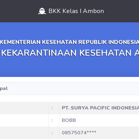
BKK Kelas I Ambon
KEMENTERIAN KESEHATAN REPUBLIK INDONESI
 KEKARANTINAAN KESEHATAN
pal
:
PT. SURYA PACIFIC INDONESI
:
BOBB
:
08575074****