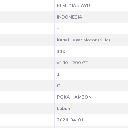
:
KLM. DIAN AYU
:
INDONESIA
:
-
:
Kapal Layar Motor (KLM)
:
119
:
>100 - 200 GT
:
1
:
C
:
POKA - AMBON
:
Labuh
:
2026-04-01