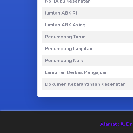
No. Buku Kesehatan
Jumlah ABK RI
Jumlah ABK Asing
Penumpang Turun
Penumpang Lanjutan
Penumpang Naik
Lampiran Berkas Pengajuan
Dokumen Kekarantinaan Kesehatan
Alamat : Jl. D