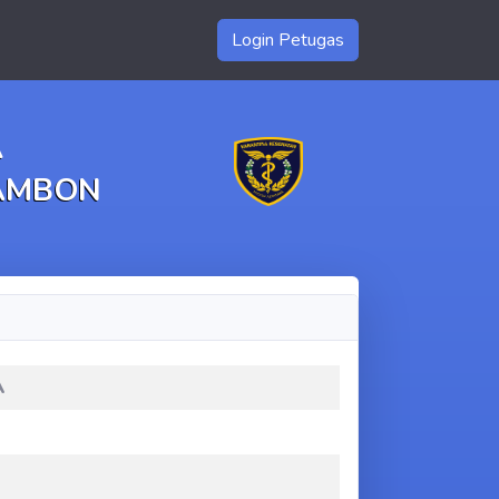
Login Petugas
A
 AMBON
A