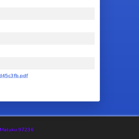
45c3fb.pdf
si Maluku 97236