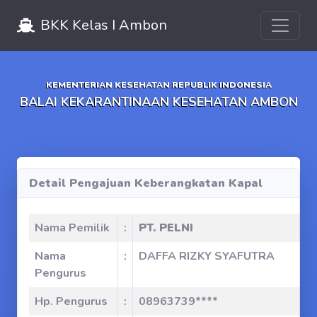
Toggle 
BKK Kelas I Ambon
KEMENTERIAN KESEHATAN REPUBLIK INDONESIA
BALAI KEKARANTINAAN KESEHATAN AMBON
Detail Pengajuan Keberangkatan Kapal
Nama Pemilik
:
PT. PELNI
Nama
:
DAFFA RIZKY SYAFUTRA
Pengurus
Hp. Pengurus
:
08963739****