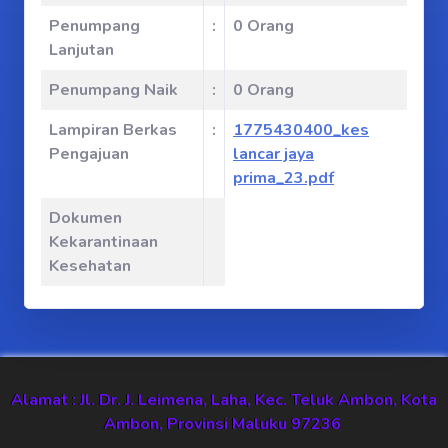
Penumpang
:
0 Orang
Lanjutan
Penumpang Naik
:
0 Orang
Lampiran Berkas
:
1775430400_kes
Pengajuan
lancar jaya
prima_23.pdf
Dokumen
Kekarantinaan
Kesehatan
Alamat : Jl. Dr. J. Leimena, Laha, Kec. Teluk Ambon, Kota
Ambon, Provinsi Maluku 97236