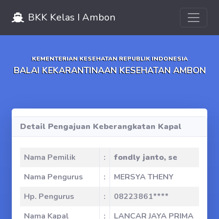
Toggle 
BKK Kelas I Ambon
KEMENTERIAN KESEHATAN REPUBLIK INDONESIA
BALAI KEKARANTINAAN KESEHATAN AMBON
Detail Pengajuan Keberangkatan Kapal
Nama Pemilik
:
fondly janto, se
Nama Pengurus
:
MERSYA THENY
Hp. Pengurus
:
08223861****
Nama Kapal
:
LANCAR JAYA PRIMA