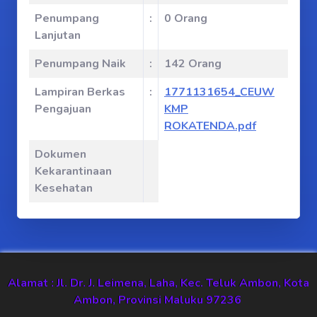
Penumpang
:
0 Orang
Lanjutan
Penumpang Naik
:
142 Orang
Lampiran Berkas
:
1771131654_CEUW
Pengajuan
KMP
ROKATENDA.pdf
Dokumen
Kekarantinaan
Kesehatan
Alamat : Jl. Dr. J. Leimena, Laha, Kec. Teluk Ambon, Kota
Ambon, Provinsi Maluku 97236