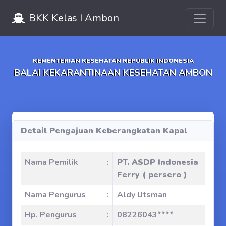
Toggle 
BKK Kelas I Ambon
KEMENTERIAN KESEHATAN REPUBLIK INDONESIA
BALAI KEKARANTINAAN KESEHATAN AMBON
Detail Pengajuan Keberangkatan Kapal
Nama Pemilik
:
PT. ASDP Indonesia
Ferry ( persero )
Nama Pengurus
:
Aldy Utsman
Hp. Pengurus
:
08226043****