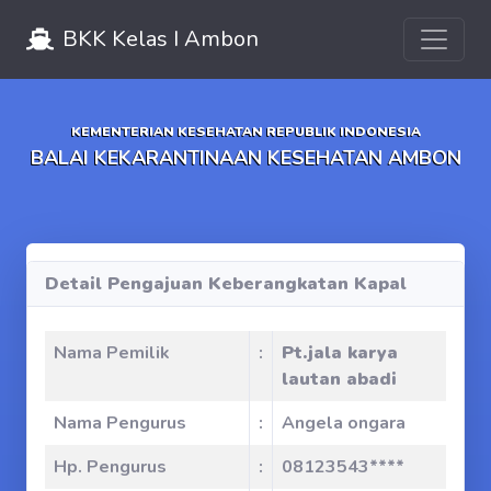
Toggle 
BKK Kelas I Ambon
KEMENTERIAN KESEHATAN REPUBLIK INDONESIA
BALAI KEKARANTINAAN KESEHATAN AMBON
Detail Pengajuan Keberangkatan Kapal
Nama Pemilik
:
Pt.jala karya
lautan abadi
Nama Pengurus
:
Angela ongara
Hp. Pengurus
:
08123543****