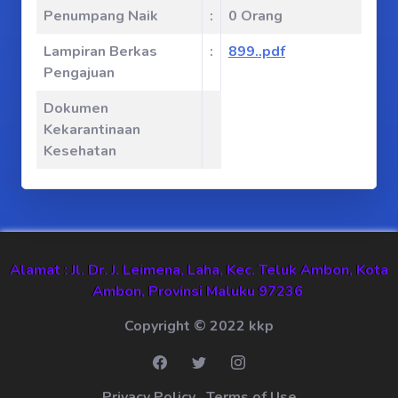
Penumpang Naik
:
0 Orang
Lampiran Berkas
:
899..pdf
Pengajuan
Dokumen
Kekarantinaan
Kesehatan
Alamat : Jl. Dr. J. Leimena, Laha, Kec. Teluk Ambon, Kota
Ambon, Provinsi Maluku 97236
Copyright © 2022 kkp
Privacy Policy
Terms of Use