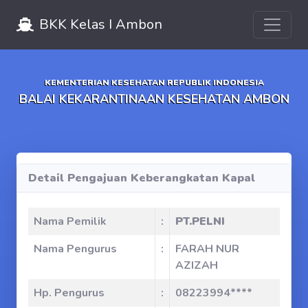
Toggle 
BKK Kelas I Ambon
KEMENTERIAN KESEHATAN REPUBLIK INDONESIA
BALAI KEKARANTINAAN KESEHATAN AMBON
Detail Pengajuan Keberangkatan Kapal
Nama Pemilik
:
PT.PELNI
Nama Pengurus
:
FARAH NUR
AZIZAH
Hp. Pengurus
:
08223994****