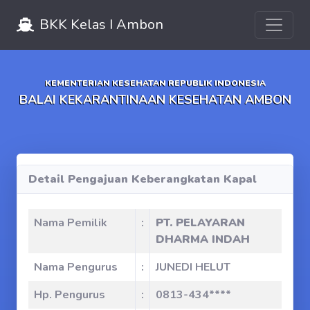
Toggle 
BKK Kelas I Ambon
KEMENTERIAN KESEHATAN REPUBLIK INDONESIA
BALAI KEKARANTINAAN KESEHATAN AMBON
Detail Pengajuan Keberangkatan Kapal
Nama Pemilik
:
PT. PELAYARAN
DHARMA INDAH
Nama Pengurus
:
JUNEDI HELUT
Hp. Pengurus
:
0813-434****