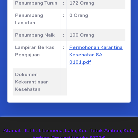
Penumpang Turun
:
172 Orang
Penumpang
:
0 Orang
Lanjutan
Penumpang Naik
:
100 Orang
Lampiran Berkas
:
Permohonan Karantina
Pengajuan
Kesehatan 8A
0101.pdf
Dokumen
Kekarantinaan
Kesehatan
Alamat : Jl. Dr. J. Leimena, Laha, Kec. Teluk Ambon, Kota