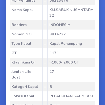
Hp. Pengurus
:
08223876****
Nama Kapal
:
KM.SABUK NUSANTARA
32
Bendera
:
INDONESIA
Nomor IMO
:
9814727
Type Kapal
:
Kapal Penumpang
GT
:
1171
Klasifikasi GT
:
>1000- 2000 GT
Jumlah Life
:
17
Boat
Kategori Kapal
:
B
Lokasi Kapal
:
PELABUHAN SAUMLAKI