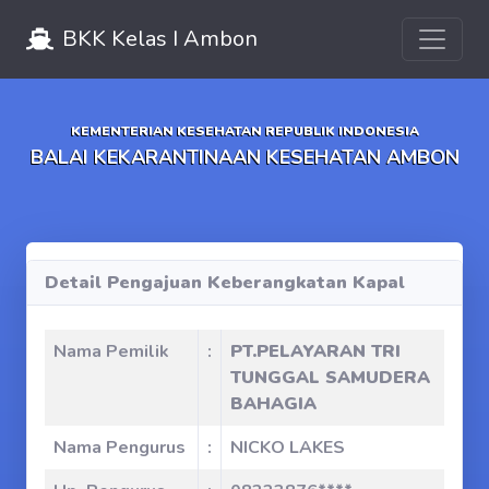
Toggle 
BKK Kelas I Ambon
KEMENTERIAN KESEHATAN REPUBLIK INDONESIA
BALAI KEKARANTINAAN KESEHATAN AMBON
Detail Pengajuan Keberangkatan Kapal
Nama Pemilik
:
PT.PELAYARAN TRI
TUNGGAL SAMUDERA
BAHAGIA
Nama Pengurus
:
NICKO LAKES