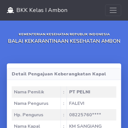
Toggle 
BKK Kelas I Ambon
KEMENTERIAN KESEHATAN REPUBLIK INDONESIA
BALAI KEKARANTINAAN KESEHATAN AMBON
Detail Pengajuan Keberangkatan Kapal
Nama Pemilik
:
PT PELNI
Nama Pengurus
:
FALEVI
Hp. Pengurus
:
08225760****
Nama Kapal
:
KM SANGIANG