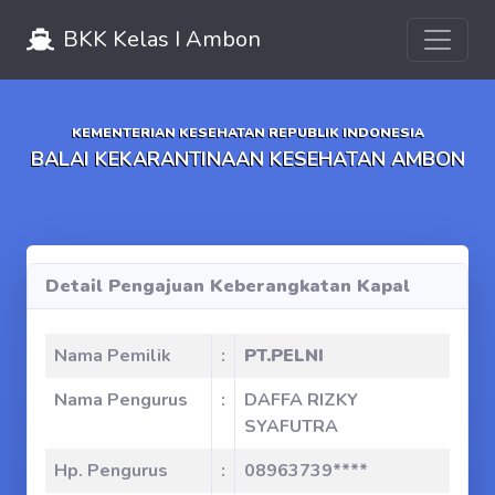
Toggle 
BKK Kelas I Ambon
KEMENTERIAN KESEHATAN REPUBLIK INDONESIA
BALAI KEKARANTINAAN KESEHATAN AMBON
Detail Pengajuan Keberangkatan Kapal
Nama Pemilik
:
PT.PELNI
Nama Pengurus
:
DAFFA RIZKY
SYAFUTRA
Hp. Pengurus
:
08963739****