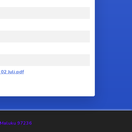
2 Juli.pdf
si Maluku 97236