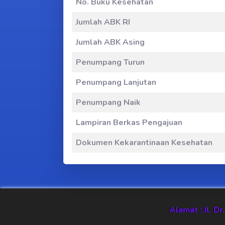
No. Buku Kesehatan
Jumlah ABK RI
Jumlah ABK Asing
Penumpang Turun
Penumpang Lanjutan
Penumpang Naik
Lampiran Berkas Pengajuan
Dokumen Kekarantinaan Kesehatan
Alamat : Jl. D