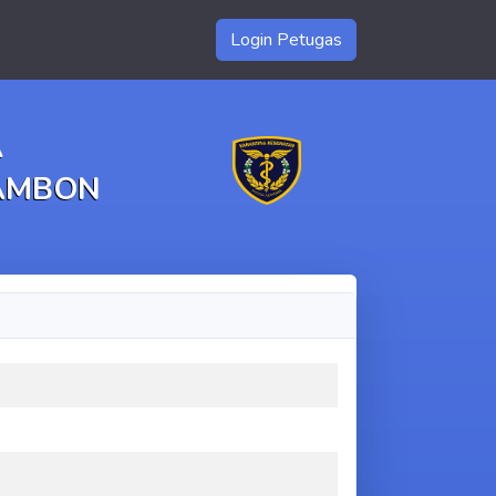
Login Petugas
A
 AMBON