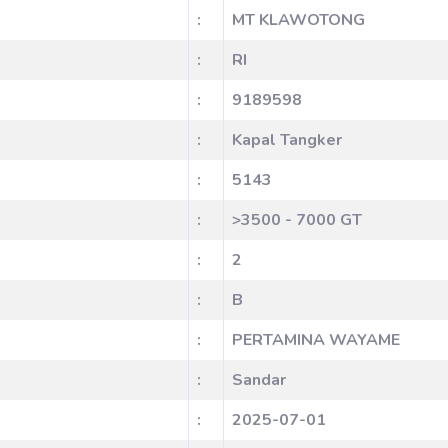
:
MT KLAWOTONG
:
RI
:
9189598
:
Kapal Tangker
:
5143
:
>3500 - 7000 GT
:
2
:
B
:
PERTAMINA WAYAME
:
Sandar
:
2025-07-01