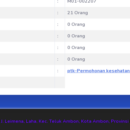
:
M01-002207
:
21 Orang
:
0 Orang
:
0 Orang
:
0 Orang
:
0 Orang
:
ptk-Permohonan kesehatan 0
r. J. Leimena, Laha, Kec. Teluk Ambon, Kota Ambon, Provin