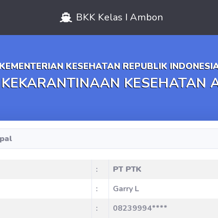
BKK Kelas I Ambon
KEMENTERIAN KESEHATAN REPUBLIK INDONESI
 KEKARANTINAAN KESEHATAN
pal
:
PT PTK
:
Garry L
:
08239994****