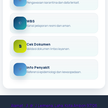
Pengawasan karantina dan data terkait.
WBS
Kanal pelaporan resmi dan aman.
Cek Dokumen
Validasi dokumen lintas layanan.
Info Penyakit
Referensi epidemiologi dan kewaspadaan.
Alamat : Jl. dr. J. Leimena, Laha, Kota Ambon 97126